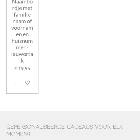
Naambo
rdje met
familie
naam of
voornam
en en
huisnum
mer -
lauwerta
k
€ 19,95
Bekijk details
Gepersonaliseerde cadeaus voor elk
moment