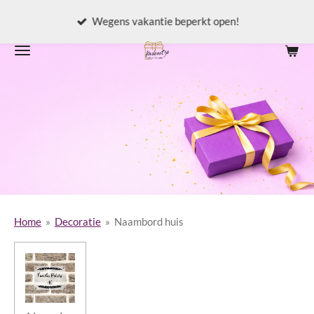
Ga
Wegens vakantie beperkt open!
direct
naar
de
hoofdinhoud
Home
»
Decoratie
»
Naambord huis