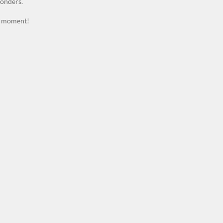
zonders.
lk moment!