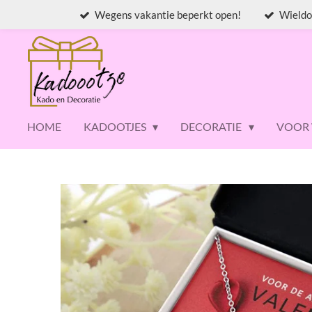
Wegens vakantie beperkt open!
Wieldo
Ga
direct
naar
de
hoofdinhoud
HOME
KADOOTJES
DECORATIE
VOOR