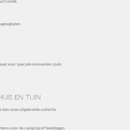
uct uniek.
pagneglazen
deaal voor speciale momenten zoals
uis en tuin
k dan onze uitgebreide collectie
items voor de camping of feestdagen