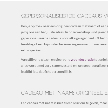
Gepersonaliseerde cadeaus 
Ben je op zoek naar een origineel cadeau met naam of een
je bij ons aan het juiste adres. In onze webshop vind je ee
gepersonaliseerde cadeaus voor elke gelegenheid. Of het 
feestdag of een bijzonder herinneringsmoment – met een c
extra speciaal.
Van stijlvolle glazen en sfeervolle
woondecoratie
tot unie
alles wordt met zorg samengesteld en kan gepersonaliseer
je altijd iets dat écht persoonlijk is.
Cadeau met naam: origineel e
Een cadeau met naam is niet alleen leuk om te geven, maar o