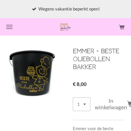
Ga
Wegens vakantie beperkt open!
direct
naar
de
hoofdinhoud
Emmer - Beste
oliebollen
bakker
€ 8,00
In
winkelwagen
Emmer voor de beste