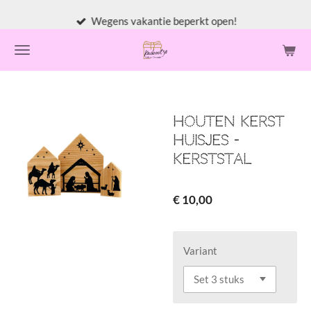
Ga
Wegens vakantie beperkt open!
direct
naar
de
hoofdinhoud
Houten kerst
huisjes -
Kerststal
€ 10,00
Variant