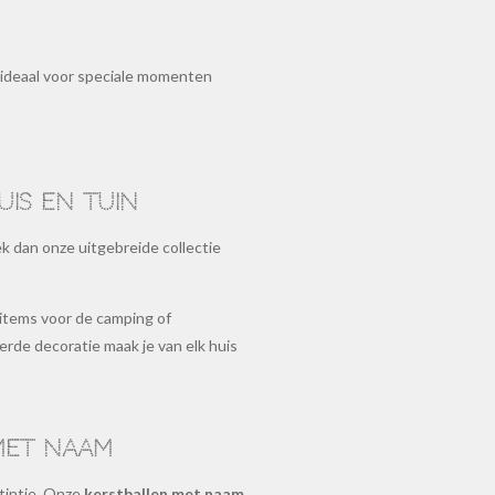
 ideaal voor speciale momenten
uis en tuin
k dan onze uitgebreide collectie
 items voor de camping of
rde decoratie maak je van elk huis
met naam
tintje. Onze
kerstballen met naam