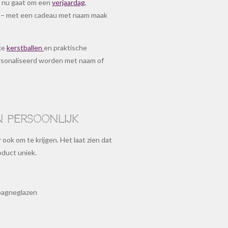
t nu gaat om een
verjaardag
,
t – met een cadeau met naam maak
ke
kerstballen
en praktische
rsonaliseerd worden met naam of
n persoonlijk
ook om te krijgen. Het laat zien dat
oduct uniek.
mpagneglazen