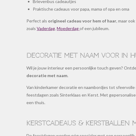
Brievenbus cadeautjes
Praktische cadeaus voor papa, mama of opa en oma
Perfect als
origineel cadeau voor hem of haar
, maar ook
zoals
Vaderdag
,
Moederdag
of een jubileum.
Decoratie met naam voor in h
Wil je jouw interieur een persoonlijke touch geven? Ontde
decoratie met naam
.
Van kinderkamer decoratie en naambordjes tot sfeervolle
feestdagen zoals Sinterklaas en Kerst. Met gepersonalisee
een thuis.
Kerstcadeaus & kerstballen 
De feestdagen worden nóg specialer met een persoonlijk 