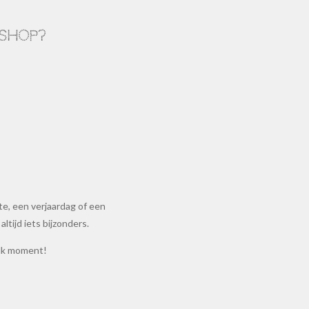
shop?
e, een verjaardag of een
ltijd iets bijzonders.
elk moment!