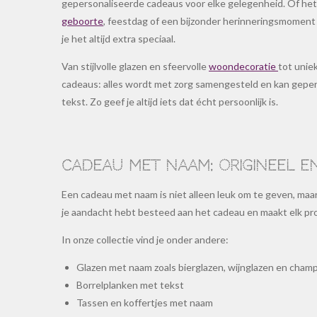
gepersonaliseerde cadeaus voor elke gelegenheid. Of he
geboorte
, feestdag of een bijzonder herinneringsmomen
je het altijd extra speciaal.
Van stijlvolle glazen en sfeervolle
woondecoratie
tot unie
cadeaus: alles wordt met zorg samengesteld en kan gepe
tekst. Zo geef je altijd iets dat écht persoonlijk is.
Cadeau met naam: origineel e
Een cadeau met naam is niet alleen leuk om te geven, maar 
je aandacht hebt besteed aan het cadeau en maakt elk pr
In onze collectie vind je onder andere:
Glazen met naam zoals bierglazen, wijnglazen en cha
Borrelplanken met tekst
Tassen en koffertjes met naam