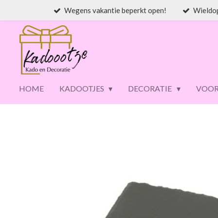
Wegens vakantie beperkt open!
Wieldo
Ga
direct
naar
de
hoofdinhoud
HOME
KADOOTJES
DECORATIE
VOOR