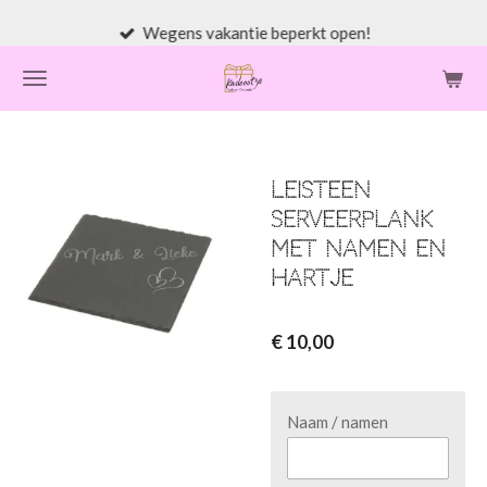
Ga
Wegens vakantie beperkt open!
direct
naar
de
hoofdinhoud
Leisteen
serveerplank
met namen en
hartje
€ 10,00
Naam / namen