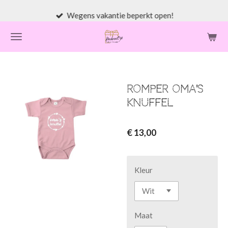
Ga
Wegens vakantie beperkt open!
direct
naar
de
hoofdinhoud
Romper oma's
knuffel
€ 13,00
Kleur
Maat