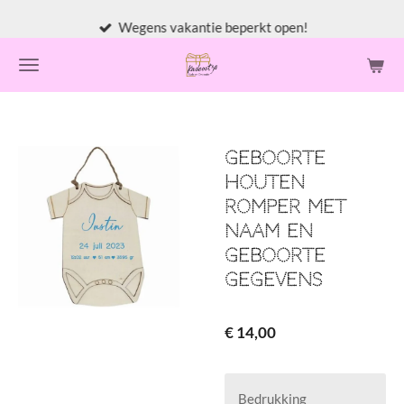
Ga
Wegens vakantie beperkt open!
direct
naar
de
hoofdinhoud
Geboorte
houten
romper met
naam en
geboorte
gegevens
€ 14,00
Bedrukking