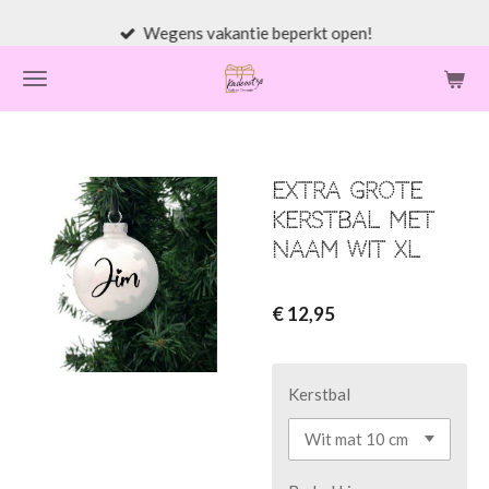
Ga
Wegens vakantie beperkt open!
direct
naar
de
hoofdinhoud
Extra grote
kerstbal met
naam wit XL
€ 12,95
Kerstbal