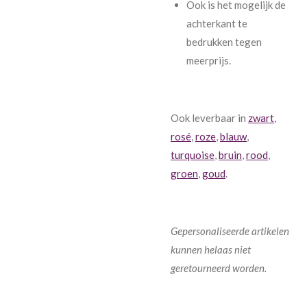
Ook is het mogelijk de
achterkant te
bedrukken tegen
meerprijs.
Ook leverbaar in
zwart
,
rosé
,
roze
,
blauw
,
turquoise
,
bruin
,
rood
,
groen
,
goud
.
Gepersonaliseerde artikelen
kunnen helaas niet
geretourneerd worden.