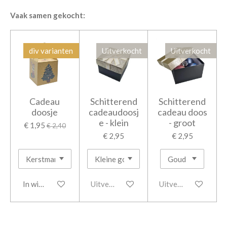
Vaak samen gekocht:
div varianten
Uitverkocht
Uitverkocht
Cadeau
Schitterend
Schitterend
doosje
cadeaudoosj
cadeau doos
e - klein
- groot
€ 1,95
€ 2,40
€ 2,95
€ 2,95
In winkelwagen
Uitverkocht
Uitverkocht