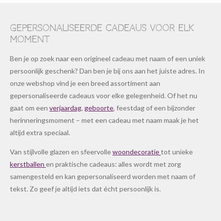
Gepersonaliseerde cadeaus voor elk
moment
Ben je op zoek naar een origineel cadeau met naam of een uniek
persoonlijk geschenk? Dan ben je bij ons aan het juiste adres. In
onze webshop vind je een breed assortiment aan
gepersonaliseerde cadeaus voor elke gelegenheid. Of het nu
gaat om een
verjaardag
,
geboorte
, feestdag of een bijzonder
herinneringsmoment – met een cadeau met naam maak je het
altijd extra speciaal.
Van stijlvolle glazen en sfeervolle
woondecoratie
tot unieke
kerstballen
en praktische cadeaus: alles wordt met zorg
samengesteld en kan gepersonaliseerd worden met naam of
tekst. Zo geef je altijd iets dat écht persoonlijk is.