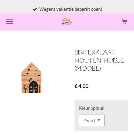
Ga
Wegens vakantie beperkt open!
direct
naar
de
hoofdinhoud
Sinterklaas
houten huisje
(middel)
€ 4,00
Kleur opdruk