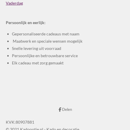
Vaderdag
Persoonlijk en eerlijk:
Gepersonaliseerde cadeaus met naam
Maatwerk en speciale wensen mogelijk
Snelle levering uit voorraad
Persoonlijke en betrouwbare service
Elk cadeau met zorg gemaakt
Delen
KVK:80907881
© 2021 Kadoootje.nl - Kado en decoratie