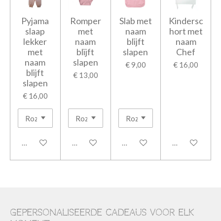
Pyjama
Romper
Slab met
Kindersc
slaap
met
naam
hort met
lekker
naam
blijft
naam
met
blijft
slapen
Chef
naam
slapen
€ 9,00
€ 16,00
blijft
€ 13,00
slapen
€ 16,00
Bekijk details
Bekijk details
Bekijk details
Bekijk details
Gepersonaliseerde cadeaus voor elk