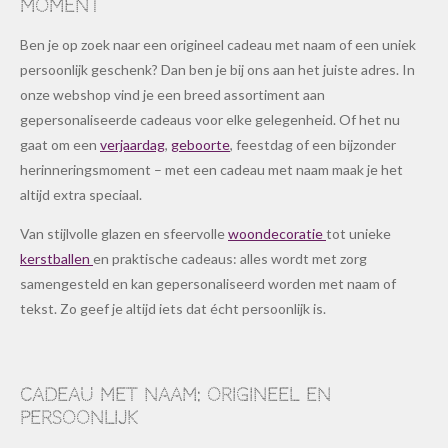
moment
Ben je op zoek naar een origineel cadeau met naam of een uniek
persoonlijk geschenk? Dan ben je bij ons aan het juiste adres. In
onze webshop vind je een breed assortiment aan
gepersonaliseerde cadeaus voor elke gelegenheid. Of het nu
gaat om een
verjaardag
,
geboorte
, feestdag of een bijzonder
herinneringsmoment – met een cadeau met naam maak je het
altijd extra speciaal.
Van stijlvolle glazen en sfeervolle
woondecoratie
tot unieke
kerstballen
en praktische cadeaus: alles wordt met zorg
samengesteld en kan gepersonaliseerd worden met naam of
tekst. Zo geef je altijd iets dat écht persoonlijk is.
Cadeau met naam: origineel en
persoonlijk