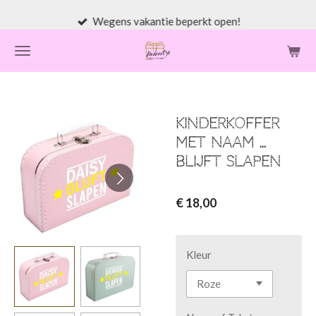
Ga
Wegens vakantie beperkt open!
direct
naar
de
hoofdinhoud
Kinderkoffer
met naam ...
blijft slapen
€ 18,00
Kleur