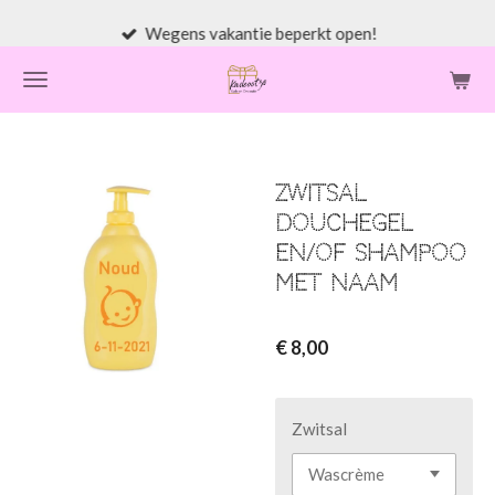
Ga
Wegens vakantie beperkt open!
direct
naar
de
hoofdinhoud
Zwitsal
douchegel
en/of shampoo
met naam
€ 8,00
Zwitsal