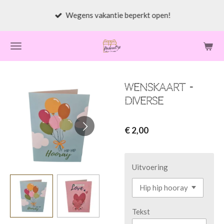
Ga
Wegens vakantie beperkt open!
direct
naar
de
hoofdinhoud
Wenskaart -
diverse
€ 2,00
Uitvoering
Tekst