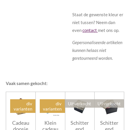
Staat de gewenste kleur er
niet tussen? Neem dan
even
contact
met ons op.
Gepersonaliseerde artikelen
kunnen helaas niet
geretourneerd worden.
Vaak samen gekocht:
div
div
Uitverkocht
Uitverkocht
varianten
varianten
Cadeau
Klein
Schitter
Schitter
doosje
cadeau
end
end