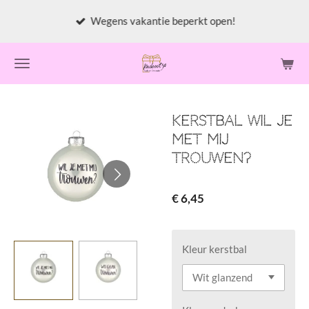
Ga
Wegens vakantie beperkt open!
direct
naar
de
hoofdinhoud
Kerstbal wil je
met mij
trouwen?
€ 6,45
Kleur kerstbal