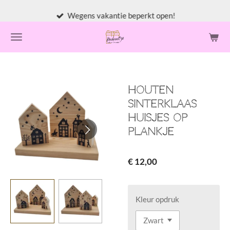
Ga
Wegens vakantie beperkt open!
direct
naar
de
hoofdinhoud
Houten
Sinterklaas
huisjes op
plankje
€ 12,00
Kleur opdruk